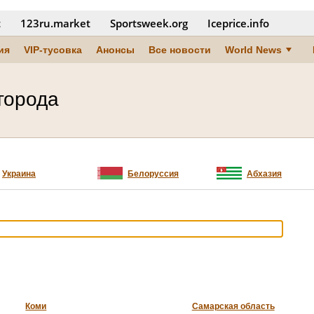
t
123ru.market
Sportsweek.org
Iceprice.info
ия
VIP-тусовка
Анонсы
Все новости
World News
города
Украина
Белоруссия
Абхазия
Коми
Самарская область