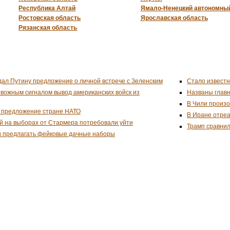
Республика Алтай
Ямало-Ненецкий автономный
Ростовская область
Ярославская область
Рязанская область
дал Путину предложение о личной встрече с Зеленским
Стало известн
евожным сигналом вывод американских войск из
Названы глав
В Чили произо
 предложение стране НАТО
В Иране отреа
й на выборах от Стармера потребовали уйти
Трамп сравнил
и предлагать фейковые дачные наборы