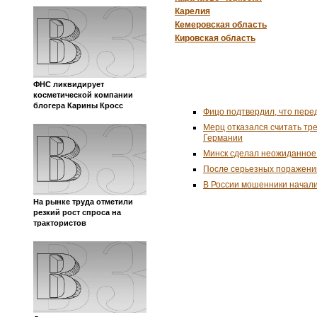
Карелия
Кемеровская область
Кировская область
ФНС ликвидирует
косметической компании
блогера Карины Кросс
Фицо подтвердил, что пере
Мерц отказался считать тр
Германии
Минск сделал неожиданное
После серьезных поражени
В России мошенники начал
На рынке труда отметили
резкий рост спроса на
трактористов