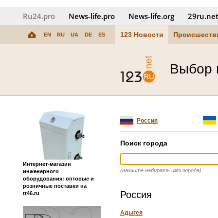
Ru24.pro
News‑life.pro
News‑life.org
29ru.ne
123 Новости
Происшеств
EN
RU
UA
DE
ES
Выбор 
Россия
Поиск города
Интернет-магазин
(начните набирать имя города)
инженерного
оборудования: оптовые и
розничные поставки на
Россия
tt46.ru
Адыгея