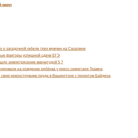
 округ
о о загадочной гибели трех мужчин на Сахалине
ные факторы успешной сдачи ЕГЭ
шло землетрясение магнитудой 5,7
гировали на рождение ребёнка у пресс-секретаря Трампа
 свою реконструкцию пруда в Вашингтоне с проектом Байдена