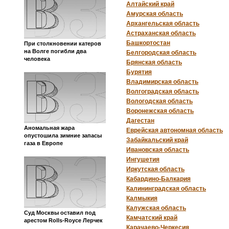
Алтайский край
Амурская область
Архангельская область
Астраханская область
Башкортостан
При столкновении катеров
на Волге погибли два
Белгородская область
человека
Брянская область
Бурятия
Владимирская область
Волгоградская область
Вологодская область
Воронежская область
Дагестан
Аномальная жара
Еврейская автономная область
опустошила зимние запасы
Забайкальский край
газа в Европе
Ивановская область
Ингушетия
Иркутская область
Кабардино-Балкария
Калининградская область
Калмыкия
Калужская область
Суд Москвы оставил под
Камчатский край
арестом Rolls-Royce Лерчек
Карачаево-Черкесия