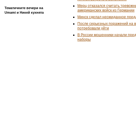
Мерц отказался считать тревожн
Тематичните вечери на
американских войск из Германии
Umami и Никей кухнята
Минск сделал неожиданное пред
После серьезных поражений на 
потребовали уйти
В России мошенники начали пре
наборы