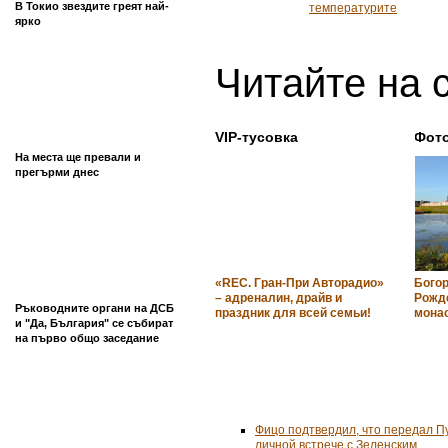
В Токио звездите греят най-
температурите
ярко
Читайте на 
VIP-тусовка
Фот
На места ще превали и
прегърми днес
«REC. Гран-При Авторадио»
Бого
– адреналин, драйв и
Рожд
Ръководните органи на ДСБ
праздник для всей семьи!
мона
и "Да, България" се събират
на първо общо заседание
Фицо подтвердил, что передал П
личной встрече с Зеленским