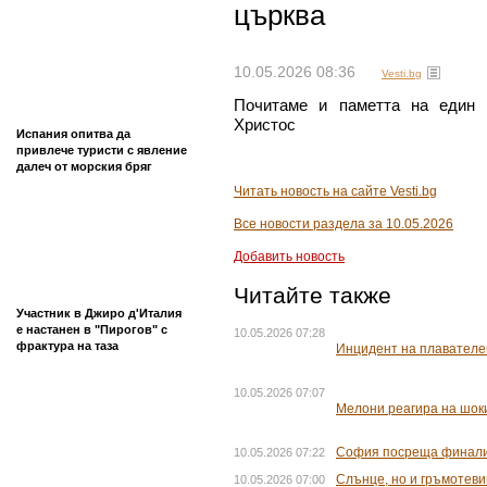
църква
10.05.2026 08:36
Vesti.bg
Почитаме и паметта на един 
Христос
Испания опитва да
привлече туристи с явление
далеч от морския бряг
Читать новость на сайте Vesti.bg
Все новости раздела за 10.05.2026
Добавить новость
Читайте также
Участник в Джиро д'Италия
е настанен в "Пирогов" с
10.05.2026 07:28
фрактура на таза
Инцидент на плавателе
10.05.2026 07:07
Мелони реагира на шо
София посреща финалис
10.05.2026 07:22
Слънце, но и гръмотеви
10.05.2026 07:00