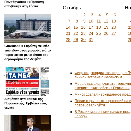
Παναθηναϊκός: «Πράσινη
απόβαση» στη Σόφια
Октябрь
Но
1
2
3
4
5
6
7
8
9
10
11
12
13
14
15
16
17
18
19
20
1
21
22
23
24
25
26
27
1
28
29
30
31
2
Guardian: Η Ευρώπη σε «νέο
επίπεδο» συναγερμού μετά το
περιστατικό με το drone στο
αεροδρόμιο της Λειψίας
Фицо подтвердил, что передал П
личной встрече с Зеленским
Мерц отказался считать тревожн
американских войск из Германии
Минск сделал неожиданное пред
Διαβάστε στα «ΝΕΑ» της
После серьезных поражений на 
Παρασκευής: Εμβόλιο νέας
потребовали уйти
γενιάς
В России мошенники начали пре
наборы