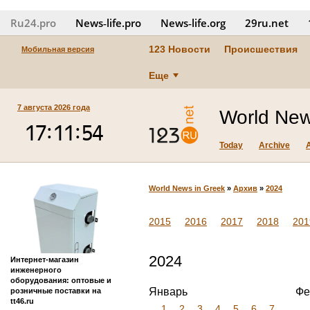
Ru24.pro
News‑life.pro
News‑life.org
29ru.net
123 Новости
Происшествия
Мобильная версия
Еще
7 августа 2026 года
World New
Today
Archive
World News in Greek
»
Архив
»
2024
2015
2016
2017
2018
201
2024
Интернет-магазин
инженерного
оборудования: оптовые и
Январь
Фе
розничные поставки на
tt46.ru
1
2
3
4
5
6
7