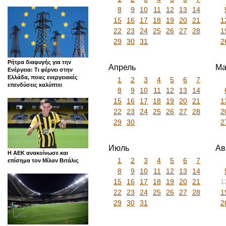
8
9
10
11
12
13
14
15
16
17
18
19
20
21
1
22
23
24
25
26
27
28
1
29
30
31
2
Ρήτρα διαφυγής για την
Апрель
Ма
Ενέργεια: Τι φέρνει στην
Ελλάδα, ποιες ενεργειακές
1
2
3
4
5
6
7
επενδύσεις καλύπτει
8
9
10
11
12
13
14
15
16
17
18
19
20
21
1
22
23
24
25
26
27
28
2
29
30
2
Июль
Ав
Η ΑΕΚ ανακοίνωσε και
1
2
3
4
5
6
7
επίσημα τον Μίλαν Βιτάλις
8
9
10
11
12
13
14
15
16
17
18
19
20
21
1
22
23
24
25
26
27
28
1
29
30
31
2