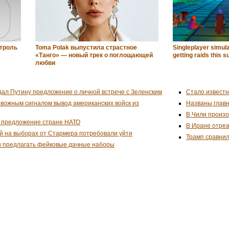
нтроль
Toma Polak выпустила страстное
Singleplayer simul
«Танго» — новый трек о поглощающей
getting raids this
любви
дал Путину предложение о личной встрече с Зеленским
Стало известн
евожным сигналом вывод американских войск из
Названы глав
В Чили произо
 предложение стране НАТО
В Иране отреа
й на выборах от Стармера потребовали уйти
Трамп сравнил
и предлагать фейковые дачные наборы