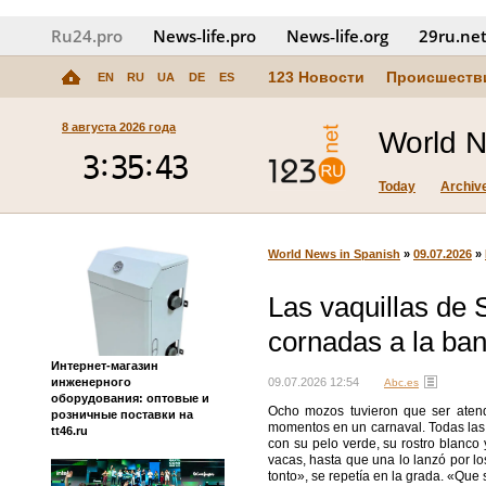
Ru24.pro
News‑life.pro
News‑life.org
29ru.ne
123 Новости
Происшеств
EN
RU
UA
DE
ES
8 августа 2026 года
World N
Today
Archiv
World News in Spanish
»
09.07.2026
»
Las vaquillas de 
cornadas a la ba
Интернет-магазин
инженерного
09.07.2026 12:54
Abc.es
оборудования: оптовые и
Ocho mozos tuvieron que ser atendi
розничные поставки на
momentos en un carnaval. Todas las 
tt46.ru
con su pelo verde, su rostro blanco
vacas, hasta que una lo lanzó por l
tonto», se repetía en la grada. «Que 