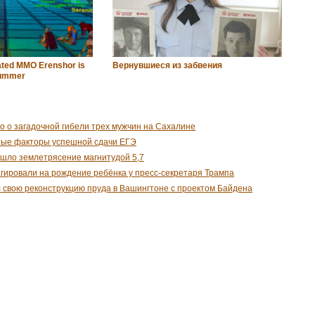
ated MMO Erenshor is
Вернувшиеся из забвения
 summer
о о загадочной гибели трех мужчин на Сахалине
ные факторы успешной сдачи ЕГЭ
шло землетрясение магнитудой 5,7
гировали на рождение ребёнка у пресс-секретаря Трампа
 свою реконструкцию пруда в Вашингтоне с проектом Байдена