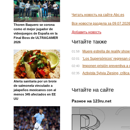
Читать новость на сайте Abc.es
Все новости раздела за 09.07.202
Thoren Baquero se corona
como el mejor jugador de
Добавить новость
videojuegos de España en la
Final Boss de ULTRAGAMER
Читайте также
2026
Muere estrella de reality show
01:58
‘Los Supersónicos’ regresan co
02:01
Imponen prisión preventiva a
02:40
Activista Sylvia Ziesing, crí
02:35
Alerta sanitaria por un brote
de salmonela vinculado a
Читайте на сайте
jalapeños mexicanos con al
menos 345 afectados en EE
UU
Разное на 123ru.net