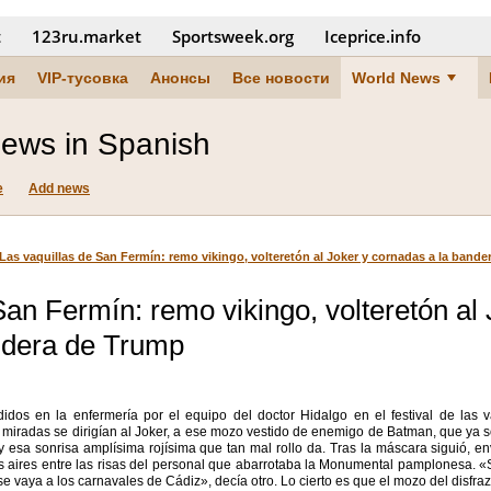
t
123ru.market
Sportsweek.org
Iceprice.info
ия
VIP-тусовка
Анонсы
Все новости
World News
ews in Spanish
e
Add news
Las vaquillas de San Fermín: remo vikingo, volteretón al Joker y cornadas a la band
San Fermín: remo vikingo, volteretón al 
ndera de Trump
dos en la enfermería por el equipo del doctor Hidalgo en el festival de las va
miradas se dirigían al Joker, a ese mozo vestido de enemigo de Batman, que ya s
 y esa sonrisa amplísima rojísima que tan mal rollo da. Tras la máscara siguió, 
os aires entre las risas del personal que abarrotaba la Monumental pamplonesa. «
se vaya a los carnavales de Cádiz», decía otro. Lo cierto es que el mozo del disfraz