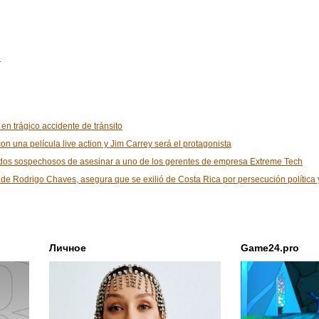
6
 en trágico accidente de tránsito
n una película live action y Jim Carrey será el protagonista
 dos sospechosos de asesinar a uno de los gerentes de empresa Extreme Tech
tica de Rodrigo Chaves, asegura que se exilió de Costa Rica por persecución políti
Личное
Game24.pro