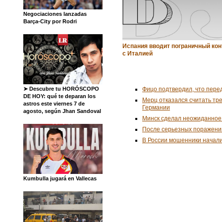
Negociaciones lanzadas
Barça-City por Rodri
Испания вводит пограничный ко
с Италией
Фицо подтвердил, что пере
➤ Descubre tu HORÓSCOPO
DE HOY: qué te deparan los
Мерц отказался считать тр
astros este viernes 7 de
Германии
agosto, según Jhan Sandoval
Минск сделал неожиданное
После серьезных поражени
В России мошенники начал
Kumbulla jugará en Vallecas