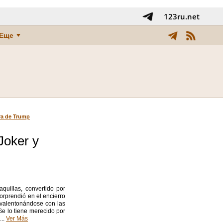
123ru.net
Еще
era de Trump
Joker y
quillas, convertido por
orprendió en el encierro
envalentonándose con las
Se lo tiene merecido por
...
Ver Más