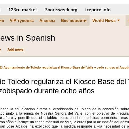
t
123ru.market
Sportsweek.org
Iceprice.info
ия
VIP-тусовка
Анонсы
Все новости
World News
ews in Spanish
e
Add news
El Ayuntamiento de Toledo regulariza el Kiosco Base del Valle y cede su uso al Arz
e Toledo regulariza el Kiosco Base del 
rzobispado durante ocho años
bado la adjudicación directa al Arzobispado de Toledo de la concesión sobre
o junto a la ermita de Nuestra Señora del Valle, con el objetivo de «regula
e años» y permitir que el establecimiento pueda reabrir tras permanecer más
ho años e incluye un canon mensual de 597,12 euros por la ocupación del domini
Juan José Alcalde, ha explicado que la medida responde a «la necesidad de o