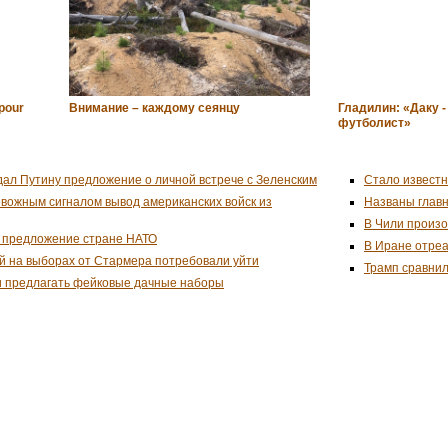
 pour
Внимание – каждому сеянцу
Гладилин: «Даку 
футболист»
дал Путину предложение о личной встрече с Зеленским
Стало известн
евожным сигналом вывод американских войск из
Названы глав
В Чили произо
 предложение стране НАТО
В Иране отреа
й на выборах от Стармера потребовали уйти
Трамп сравнил
и предлагать фейковые дачные наборы