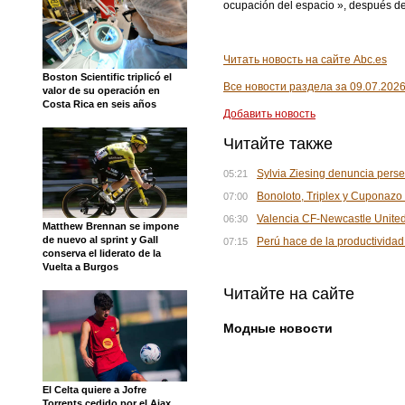
ocupación del espacio », después de 
Читать новость на сайте Abc.es
Boston Scientific triplicó el
Все новости раздела за 09.07.202
valor de su operación en
Costa Rica en seis años
Добавить новость
Читайте также
Sylvia Ziesing denuncia pers
05:21
Bonoloto, Triplex y Cuponazo 
07:00
Valencia CF-Newcastle United, 
06:30
Matthew Brennan se impone
de nuevo al sprint y Gall
Perú hace de la productividad 
07:15
conserva el liderato de la
Vuelta a Burgos
Читайте на сайте
Модные новости
El Celta quiere a Jofre
Torrents cedido por el Ajax