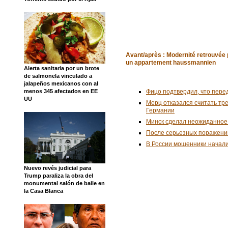
Avant/après : Modernité retrouvée
un appartement haussmannien
Alerta sanitaria por un brote
de salmonela vinculado a
jalapeños mexicanos con al
Фицо подтвердил, что пере
menos 345 afectados en EE
UU
Мерц отказался считать тр
Германии
Минск сделал неожиданное
После серьезных поражени
В России мошенники начал
Nuevo revés judicial para
Trump paraliza la obra del
monumental salón de baile en
la Casa Blanca