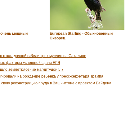
- очень мощный
European Starling - Обыкновенный
Cкворец
о о загадочной гибели трех мужчин на Сахалине
ные факторы успешной сдачи ЕГЭ
шло землетрясение магнитудой 5,7
гировали на рождение ребёнка у пресс-секретаря Трампа
 свою реконструкцию пруда в Вашингтоне с проектом Байдена