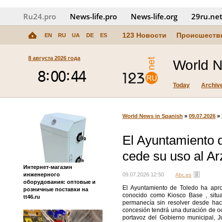
Ru24.pro
News‑life.pro
News‑life.org
29ru.ne
123 Новости
Происшеств
EN
RU
UA
DE
ES
8 августа 2026 года
World N
Today
Archiv
World News in Spanish
»
09.07.2026
»
El Ayuntamiento d
cede su uso al A
Интернет-магазин
инженерного
09.07.2026 12:50
Abc.es
оборудования: оптовые и
El Ayuntamiento de Toledo ha apro
розничные поставки на
conocido como Kiosco Base , situad
tt46.ru
permanecía sin resolver desde hac
concesión tendrá una duración de oc
portavoz del Gobierno municipal, 