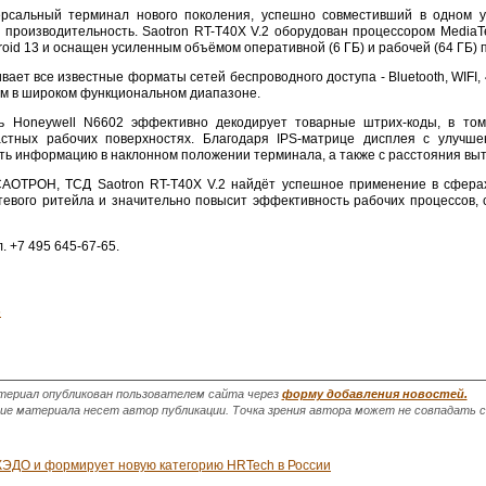
версальный терминал нового поколения, успешно совместивший в одном 
производительность. Saotron RT-T40X V.2 оборудован процессором MediaT
roid 13 и оснащен усиленным объёмом оперативной (6 ГБ) и рабочей (64 ГБ) 
вает все известные форматы сетей беспроводного доступа - Bluetooth, WIFI,
ом в широком функциональном диапазоне.
 Honeywell N6602 эффективно декодирует товарные штрих-коды, в том
стных рабочих поверхностях. Благодаря IPS-матрице дисплея c улучше
ть информацию в наклонном положении терминала, а также с расстояния выт
АОТРОН, ТСД Saotron RT-T40X V.2 найдёт успешное применение в сферах 
евого ритейла и значительно повысит эффективность рабочих процессов, 
 +7 495 645-67-65.
6
ериал опубликован пользователем сайта через
форму добавления новостей.
 материала несет автор публикации. Точка зрения автора может не совпадать с 
 КЭДО и формирует новую категорию HRTech в России