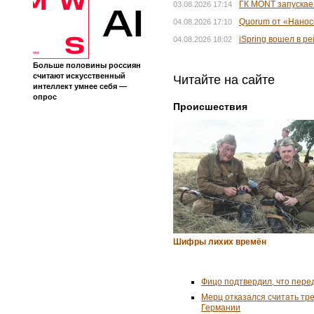
ГК MONT запускае
03.08.2026 17:14
Quorum от «Нанос
04.08.2026 17:10
iSpring вошел в 
04.08.2026 18:02
Больше половины россиян
считают искусственный
Читайте на сайте
интеллект умнее себя —
опрос
Происшествия
Шифры лихих времён
Фицо подтвердил, что пере
Мерц отказался считать тр
Германии