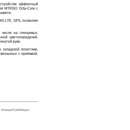
устройстве эффектный
ek MT6592 Octa-Core с
памяти.
 4G LTE, GPS, позволяя
 числе на глянцевых,
нной цветопередачей,
янутой руки.
складской логистики,
связанных с приёмкой,
позицией редакции.