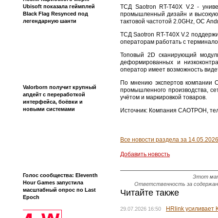
ТСД Saotron RT-T40X V.2 - уни
Ubisoft показала геймплей
промышленный дизайн и высокую 
Black Flag Resynced под
тактовой частотой 2.0GHz, ОС And
легендарную шанти
ТСД Saotron RT-T40X V.2 поддержи
операторам работать с терминал
Топовый 2D сканирующий модуль
деформированных и низкоконтра
оператор имеет возможность виде
По мнению экспертов компании С
Valorborn получит крупный
промышленного производства, сет
апдейт с переработкой
учётом и маркировкой товаров.
интерфейса, боёвки и
новыми системами
Источник: Компания САОТРОН, тел.
Все новости раздела за 14.05.202
Добавить новость
Голос сообщества: Eleventh
Этот мат
Hour Games запустила
Ответственность за содержание
масштабный опрос по Last
Читайте также
Epoch
HRlink усиливает
29.07.2026 16:50