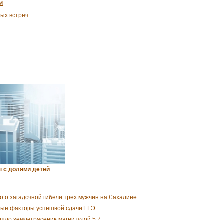
м
ых встреч
 с долями детей
о о загадочной гибели трех мужчин на Сахалине
ные факторы успешной сдачи ЕГЭ
шло землетрясение магнитудой 5,7