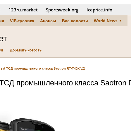
t
123ru.market
Sportsweek.org
Iceprice.info
ия
VIP-тусовка
Анонсы
Все новости
World News
ет
ив
Добавить новость
ый ТСД промышленного класса Saotron RT-T40X V.2
ТСД промышленного класса Saotron 