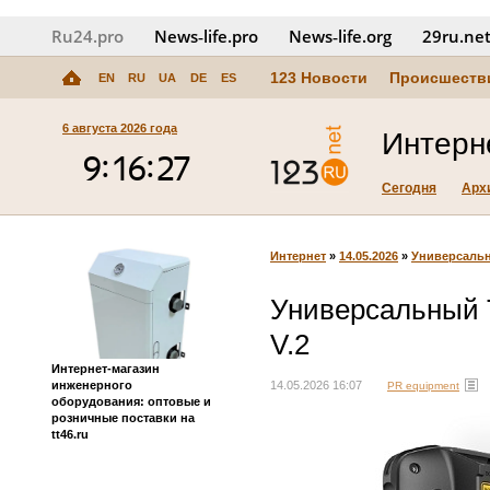
Ru24.pro
News‑life.pro
News‑life.org
29ru.ne
123 Новости
Происшеств
EN
RU
UA
DE
ES
6 августа 2026 года
Интерн
Сегодня
Арх
Интернет
»
14.05.2026
»
Универсальн
Универсальный 
V.2
Интернет-магазин
инженерного
14.05.2026 16:07
PR equipment
оборудования: оптовые и
розничные поставки на
tt46.ru