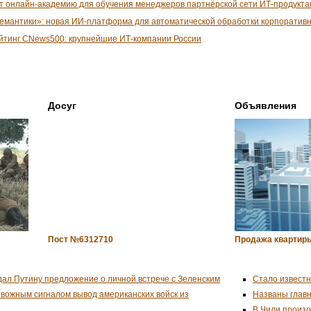
т онлайн-академию для обучения менеджеров партнёрской сети ИТ-продукта
емантики»: новая ИИ-платформа для автоматической обработки корпоративн
рейтинг CNews500: крупнейшие ИТ-компании России
Досуг
Объявления
Пост №6312710
Продажа квартиры
дал Путину предложение о личной встрече с Зеленским
Стало известн
евожным сигналом вывод американских войск из
Названы глав
В Чили произо