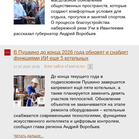
масштабное обновление
общественных пространств, которые
создают комфортные условия для
отдыха, прогулок и занятий спортом.
О процессе благоустройства
набережной реки Учи в Ивантеевке
рассказал губернатор Андрей Воробьев.
В Пушкино до конца 2026 года обновят и снабдят
функциями ИИ еще 5 котельных
Блог сайта «Газета.ru»
27.07.2026 18:00
До конца текущего года в
подмосковном Пушкино завершится
капремонт ещё пяти котельных, а
также планируется заменить девять
участков теплосетей. Обновление
объектов не заканчивается на этапе
ремонта оборудования – котельные
снабжаются современными технологиями, функциями
искусственного интеллекта и цифровым контролем,
сообщил глава региона Андрей Воробьев.
Читать дальше...