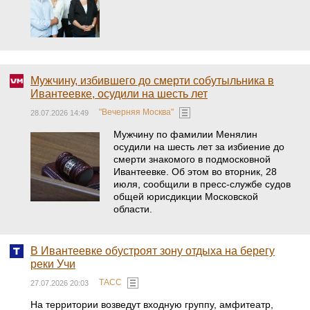
Мужчину, избившего до смерти собутыльника в
Ивантеевке, осудили на шесть лет
"Вечерняя Москва"
28.07.2026 14:49
Мужчину по фамилии Менялин
осудили на шесть лет за избиение до
смерти знакомого в подмосковной
Ивантеевке. Об этом во вторник, 28
июля, сообщили в пресс-службе судов
общей юрисдикции Московской
области.
В Ивантеевке обустроят зону отдыха на берегу
реки Учи
ТАСС
27.07.2026 20:03
На территории возведут входную группу, амфитеатр,