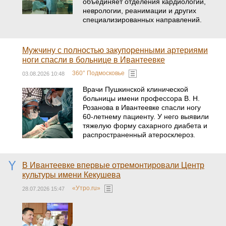
объединяет отделения кардиологии,
неврологии, реанимации и других
специализированных направлений.
Мужчину с полностью закупоренными артериями
ноги спасли в больнице в Ивантеевке
360° Подмосковье
03.08.2026 10:48
Врачи Пушкинской клинической
больницы имени профессора В. Н.
Розанова в Ивантеевке спасли ногу
60-летнему пациенту. У него выявили
тяжелую форму сахарного диабета и
распространенный атеросклероз.
В Ивантеевке впервые отремонтировали Центр
культуры имени Кекушева
«Утро.ru»
28.07.2026 15:47