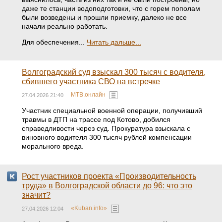
даже те станции водоподготовки, что с горем пополам
были возведены и прошли приемку, далеко не все
начали реально работать.
Для обеспечения...
Читать дальше...
Волгоградский суд взыскал 300 тысяч с водителя,
сбившего участника СВО на встречке
МТВ.онлайн
27.04.2026 21:40
Участник специальной военной операции, получивший
травмы в ДТП на трассе под Котово, добился
справедливости через суд. Прокуратура взыскала с
виновного водителя 300 тысяч рублей компенсации
морального вреда.
Рост участников проекта «Производительность
труда» в Волгоградской области до 96: что это
значит?
«Kuban.info»
27.04.2026 12:04