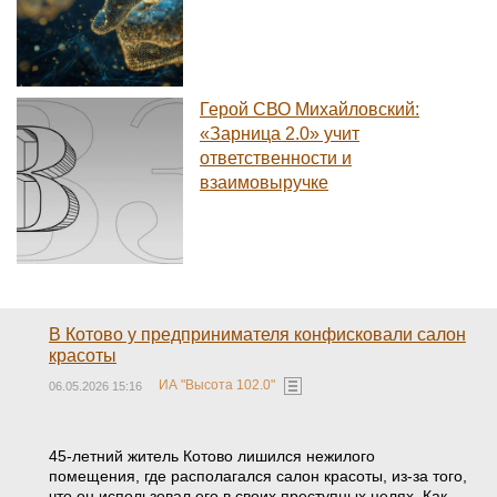
Герой СВО Михайловский:
«Зарница 2.0» учит
ответственности и
взаимовыручке
В Котово у предпринимателя конфисковали салон
красоты
ИА "Высота 102.0"
06.05.2026 15:16
45-летний житель Котово лишился нежилого
помещения, где располагался салон красоты, из-за того,
что он использовал его в своих преступных целях. Как