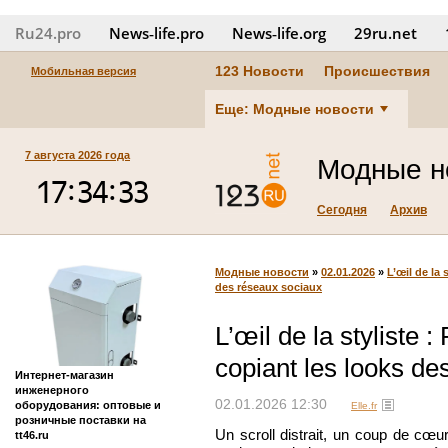
Ru24.pro
News‑life.pro
News‑life.org
29ru.net
123 Новости
Происшествия
Мобильная версия
Еще: Модные новости
7 августа 2026 года
Модные н
Сегодня
Архив
Модные новости
»
02.01.2026
»
L’œil de la
des réseaux sociaux
L’œil de la styliste 
copiant les looks de
Интернет-магазин
инженерного
02.01.2026 12:30
оборудования: оптовые и
Elle.fr
розничные поставки на
Un scroll distrait, un coup de cœu
tt46.ru