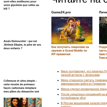
sont-elles meilleures pour
votre glycémie que celles au
blé ?
Game24.pro
Лич
Anaïs Demoustier : qui est
Jérémie Elkaïm, le père de ses
Как получить лицензию на
Подро
deux enfants ?
оружие в Grand Mobile по
треть
RP-правилам
прист
Томс
Фицо подтвердил, что передал П
личной встрече с Зеленским
Мерц отказался считать тревожн
Crémeuse et ultra simple :
американских войск из Германии
cette recette de poireaux
façon carbonara remplace
Минск сделал неожиданное пред
mes pâtes du dimanche soir
После серьезных поражений на 
потребовали уйти
В России мошенники начали пре
наборы