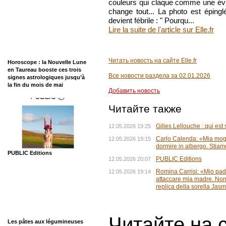
couleurs qui claque comme une évid
change tout... La photo est épingl
devient fébrile : " Pourqu...
Lire la suite de l'article sur Elle.fr
Читать новость на сайте Elle.fr
Horoscope : la Nouvelle Lune
en Taureau booste ces trois
Все новости раздела за 02.01.2026
signes astrologiques jusqu’à
la fin du mois de mai
Добавить новость
Читайте также
Gilles Lellouche : qui es
12.05.2026 19:25
Carlo Calenda: «Mia mogl
12.05.2026 19:15
dormire in albergo. Stiam
PUBLIC Editions
PUBLIC Editions
12.05.2026 20:07
Romina Carrisi: «Mio padr
12.05.2026 19:14
attaccare mia madre. Non 
replica della sorella Jas
Читайте на 
Les pâtes aux légumineuses