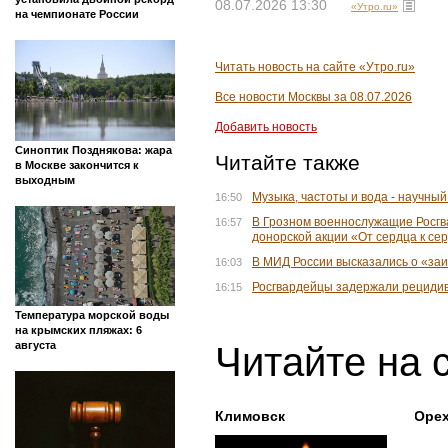
08.07.2026 13:30
«Утро.ru»
на чемпионате России
Читать новость на сайте «Утро.ru»
Все новости Москвы за 08.07.2026
Добавить новость
Синоптик Позднякова: жара
Читайте также
в Москве закончится к
выходным
Музыка, частоты и вода - научны
16:50
В Грозном военнослужащие Росгв
16:57
донорской акции «От сердца к се
В МИД России высказались о «за
16:03
Росгвардейцы задержали рецидив
16:15
Температура морской воды
на крымских пляжах: 6
августа
Читайте на 
Климовск
Оре