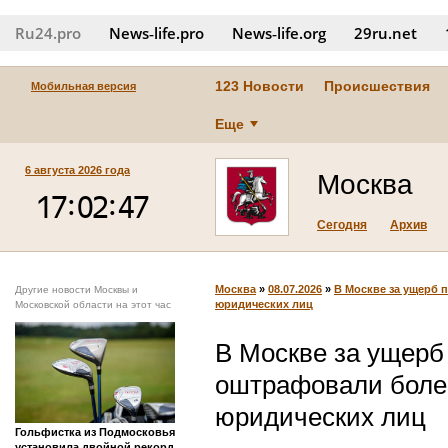
Ru24.pro
News‑life.pro
News‑life.org
29ru.net
123 Новости
Происшествия
Мобильная версия
Еще
6 августа 2026 года
Москва
Сегодня
Архив
Москва
»
08.07.2026
»
В Москве за ущерб 
Другие новости Москвы и
юридических лиц
Московской области на этот час
В Москве за ущерб
оштрафовали боле
юридических лиц
Гольфистка из Подмосковья
установила двойной рекорд