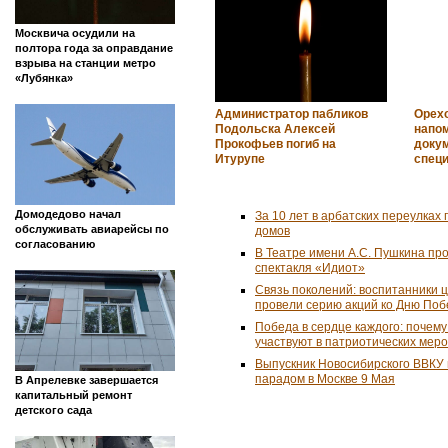
Москвича осудили на
полтора года за оправдание
взрыва на станции метро
«Лубянка»
Администратор пабликов
Орех
Подольска Алексей
напо
Прокофьев погиб на
доку
Итурупе
спец
Домодедово начал
За 10 лет в арбатских переулках 
обслуживать авиарейсы по
домов
согласованию
В Театре имени А.С. Пушкина пр
спектакля «Идиот»
Связь поколений: воспитанники 
провели серию акций ко Дню По
Победа в сердце каждого: почем
участвуют в патриотических мер
Выпускник Новосибирского ВВКУ
парадом в Москве 9 Мая
В Апрелевке завершается
капитальный ремонт
детского сада