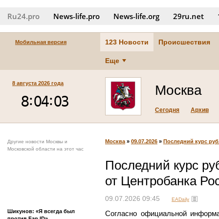
Ru24.pro
News‑life.pro
News‑life.org
29ru.net
123 Новости
Происшествия
Мобильная версия
Еще
8 августа 2026 года
Москва
Сегодня
Архив
Москва
»
09.07.2026
»
Последний курс рубл
Другие новости Москвы и
Московской области на этот час
Последний курс рубл
от Центробанка Ро
09.07.2026 09:45
EADaily
Шикунов: «Я всегда был
Согласно официальной информа
против Fan ID»