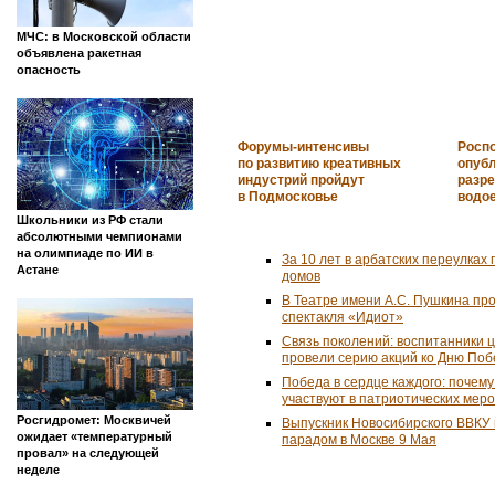
МЧС: в Московской области
объявлена ракетная
опасность
Форумы-интенсивы
Росп
по развитию креативных
опуб
индустрий пройдут
разр
в Подмосковье
водо
Школьники из РФ стали
абсолютными чемпионами
на олимпиаде по ИИ в
За 10 лет в арбатских переулках 
Астане
домов
В Театре имени А.С. Пушкина пр
спектакля «Идиот»
Связь поколений: воспитанники 
провели серию акций ко Дню По
Победа в сердце каждого: почем
участвуют в патриотических мер
Росгидромет: Москвичей
Выпускник Новосибирского ВВКУ
ожидает «температурный
парадом в Москве 9 Мая
провал» на следующей
неделе