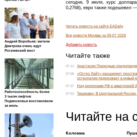
сегодня, 9 июля, курс доллар
0,2768), евро также подешевел — д
Читать новость на сайте EADaily
Все новости Москвы за 09.07.2026
Андрей Воробьев: жители
Добавить новость
Дмитрова очень ждут
Рогачевский мост
Читайте также
Анастасия Приходько предупреди
07:12
«Остео Лайт» расширяет простра
07:08
остеопатии переезжает в новый 
Над регионами РФ и акваторией А
07:37
Работоспособность более
Тишковец: В Центральной России
07:52
3 тысяч лифтов
Подмосковья восстановили
за июль
Читайте на 
Коломна
Пуш