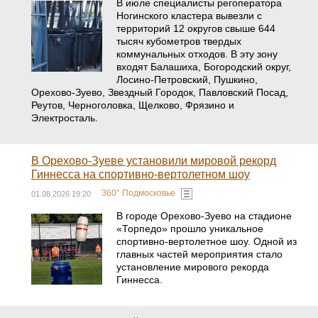
В июле специалисты регоператора
Ногинского кластера вывезли с
территорий 12 округов свыше 644
тысяч кубометров твердых
коммунальных отходов. В эту зону
входят Балашиха, Богородский округ,
Лосино-Петровский, Пушкино,
Орехово-Зуево, Звездный Городок, Павловский Посад,
Реутов, Черноголовка, Щелково, Фрязино и
Электросталь.
В Орехово-Зуеве установили мировой рекорд
Гиннесса на спортивно-вертолетном шоу
360° Подмосковье
01.08.2026 19:20
В городе Орехово-Зуево на стадионе
«Торпедо» прошло уникальное
спортивно-вертолетное шоу. Одной из
главных частей мероприятия стало
установление мирового рекорда
Гиннесса.