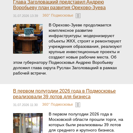
Глава Заголовацкий представил Андрею
Воробьеву план развития Орехово-Зуева
360° Подмосковье
31.07.2026 13:39
В Орехово-Зуеве продолжается
комплексное развитие
инфраструктуры: модернизируют
объекты ЖКХ, строят и ремонтируют
учреждения образования, реализуют
крупные инвестиционные проекты и
создают новые рабочие места. Об
этом губернатору Подмосковья Андрею Воробьеву
доложил глава округа Руслан Заголовацкий в рамках
рабочей встречи.
В первом полугодии 2026 года в Подмосковье
реализовали 39 лотов для бизнеса
360° Подмосковье
31.07.2026 11:30
В первом полугодии 2026 года в
Московской области прошли торги, на
которых были реализованы 39 лотов
для среднего и крупного бизнеса.