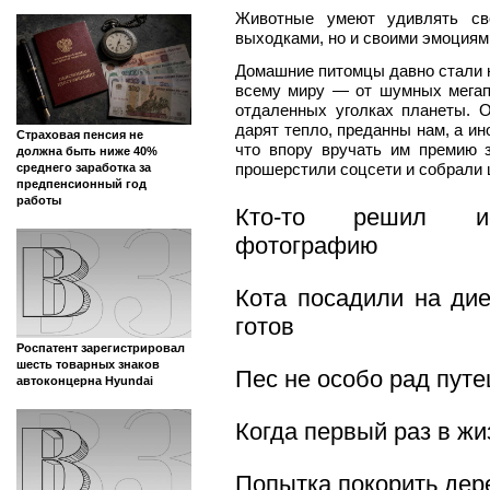
Животные умеют удивлять св
выходками, но и своими эмоциям
Домашние питомцы давно стали 
всему миру ― от шумных мегап
отдаленных уголках планеты. 
дарят тепло, преданны нам, а ин
Страховая пенсия не
что впору вручать им премию
должна быть ниже 40%
прошерстили соцсети и собрали 
среднего заработка за
предпенсионный год
работы
Кто-то решил ис
фотографию
Кота посадили на дие
готов
Роспатент зарегистрировал
шесть товарных знаков
Пес не особо рад пут
автоконцерна Hyundai
Когда первый раз в жи
Попытка покорить дер