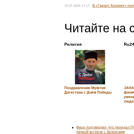
В «Гарант Коннект» по
15.07.2026 17:17
Читайте на 
Религия
Ru24
Поздравление Муфтия
JAHA
Дагестана с Днём Победы
физич
умень
люде
Фицо подтвердил, что передал П
личной встрече с Зеленским