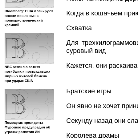
Когда в кошачьем при
Bloomberg: США планируют
ввести пошлины на
поликристаллический
кремний
Схватка
Для трехкилограммов
суровый вид
Кажется, они раскаив
NBC заявил о сотнях
погибших и пострадавших
мирных жителей Йемена
при ударах США
Братские игры
Он явно не хочет прин
Секунду назад они сл
Помощник президента
Фурсенко предупредил об
угрозах развития ИИ
Королева драмы