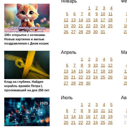
Январь
Фе
1
2
3
4
5
6
7
8
9
10
11
12
13
14
15
16
17
18
19
20
21
22
23
24
25
1
26
27
28
29
30
31
2
100+ открыток с котиками.
Новые картинки и милые
поздравления с Днем кошек
Апрель
Ма
1
2
3
4
5
6
7
8
9
10
11
12
13
14
15
16
17
18
19
1
20
21
22
23
24
25
26
1
Клад на глубине. Найден
27
28
29
30
2
корабль времён Петра I,
пролежавший на дне 250 лет
Июль
Ав
1
2
3
4
5
6
7
8
9
10
11
12
13
14
15
16
17
18
19
1
20
21
22
23
24
25
26
1