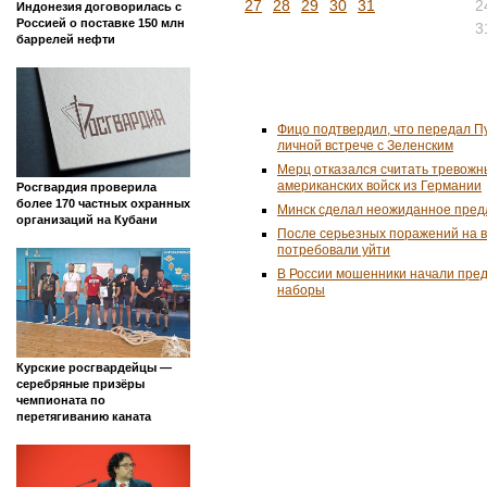
27
28
29
30
31
2
Индонезия договорилась с
Россией о поставке 150 млн
3
баррелей нефти
Фицо подтвердил, что передал П
личной встрече с Зеленским
Мерц отказался считать тревожн
американских войск из Германии
Росгвардия проверила
более 170 частных охранных
Минск сделал неожиданное пред
организаций на Кубани
После серьезных поражений на 
потребовали уйти
В России мошенники начали пре
наборы
Курские росгвардейцы —
серебряные призёры
чемпионата по
перетягиванию каната