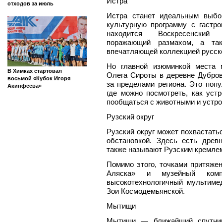
Истра
отходов за июль
Истра станет идеальным выбо
культурную программу с гастр
находится Воскресенский 
поражающий размахом, а та
впечатляющей коллекцией русско
Но главной изюминкой места 
В Химках стартовал
Олега Сироты в деревне Дубров
восьмой «Кубок Игоря
за пределами региона. Это поп
Акинфеева»
где можно посмотреть, как уст
пообщаться с животными и устро
Рузский округ
Рузский округ может похвастат
обстановкой. Здесь есть древ
также называют Рузским кремлем
Помимо этого, точками притяже
Аляска» и музейный ко
высокотехнологичный мультиме
Зои Космодемьянской.
Мытищи
Мытищи — ближайший спутник