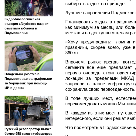
выбирать отдых на природе.
Лучшие направления Подмосковь
Гидробиологическая
Планировать отдых в празднич
станция «Глубокое озеро»
как минимум за месяц или бол
отметила юбилей в
местах и по доступным ценам ра
Подмосковье
«Хочу предупредить: глэмпин
праздники, скорее всего, уже
360.ru.
Впрочем, рынок аренды котте
сегмента все еще предлагает
первую очередь стоит ориенти
Владельца участка в
локации за пределами МКАД 
Подмосковье оштрафовали
запросов в плане инфраструк
за борщевик при помощи
ИИ и дрона
сохранила свою первозданность.
В топе лучших мест, естестве
порекомендовать можно Мытищи, 
В каждом из этих мест путешес
интересного, если они решат выб
Что посмотреть в Подмосковье 
Рузский регоператор вывез
более 958 тысяч кубометров