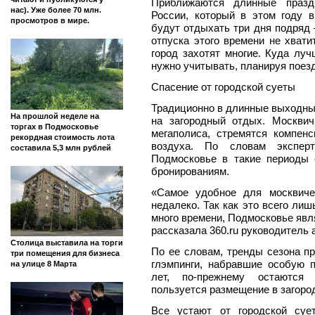
Приближаются длинные празд
нас). Уже более 70 млн.
России, который в этом году 
просмотров в мире.
будут отдыхать три дня подряд 
отпуска этого времени не хвати
город захотят многие. Куда лу
нужно учитывать, планируя поезд
Спасение от городской суеты
Традиционно в длинные выходны
На прошлой неделе на
на загородный отдых. Москвич
торгах в Подмосковье
мегаполиса, стремятся компен
рекордная стоимость лота
воздуха. По словам эксперт
составила 5,3 млн рублей
Подмосковье в такие периоды
бронированиям.
«Самое удобное для москвиче
недалеко. Так как это всего лиш
много времени, Подмосковье явл
рассказала 360.ru руководитель 
Столица выставила на торги
По ее словам, тренды сезона пр
три помещения для бизнеса
глэмпинги, набравшие особую 
на улице 8 Марта
лет, по-прежнему остаются 
пользуется размещение в загоро
Все устают от городской суе