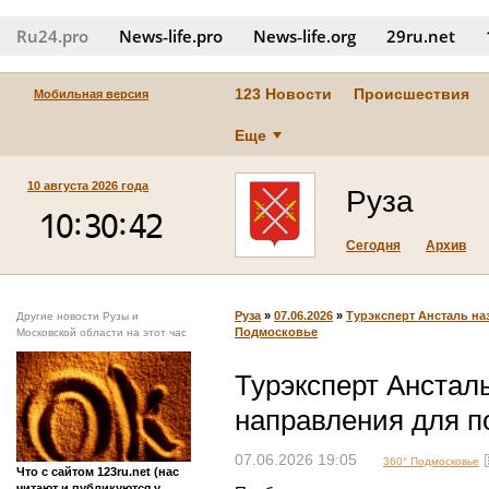
Ru24.pro
News‑life.pro
News‑life.org
29ru.net
123 Новости
Происшествия
Мобильная версия
Еще
10 августа 2026 года
Руза
Сегодня
Архив
Руза
»
07.06.2026
»
Турэксперт Ансталь на
Другие новости Рузы и
Подмосковье
Московской области на этот час
Турэксперт Анстал
направления для п
07.06.2026 19:05
360° Подмосковье
Что с сайтом 123ru.net (нас
читают и публикуются у