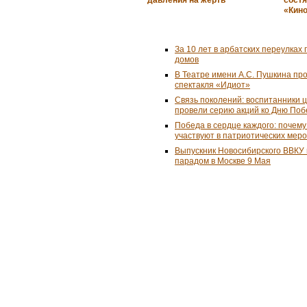
«Кин
За 10 лет в арбатских переулках 
домов
В Театре имени А.С. Пушкина пр
спектакля «Идиот»
Связь поколений: воспитанники 
провели серию акций ко Дню По
Победа в сердце каждого: почем
участвуют в патриотических мер
Выпускник Новосибирского ВВКУ
парадом в Москве 9 Мая