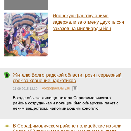
Японскую фанатку аниме
задержали за отмену двух тысяч
заказов на миллиарды йен
Жителю Волгоградской области грозит серьезный
срок за хранение наркотиков
VolgogradDaily.ru
21.09.2015 12:30
В ходе обыска жилища жителя Серафимовичского
района сотрудниками полиции был обнаружен пакет с
неким веществом, напоминающим коноплю
В Серафимовичском районе полицейские изъяли