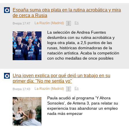
España suma otra plata en la rutina acrobática y mira
de cerca a Rusia
Es
La Razón (Madrid)
Вчера 17:47
La selección de Andrea Fuentes
deslumbra con su rutina acrobática y
logra otra plata, a 2,5 puntos de las
rusas, históricas dominadoras de la
natación artística. Acaba la competición
con ocho medallas de once posibles
Una joven explica por qué dejó un trabajo en su
primer día: "No me sentía yo"
Es
La Razón (Madrid)
Вчера 17:43
Paula acudió al programa 'Y Ahora
Sonsoles', de Antena 3, para relatar su
experiencia tras abandonar un empleo
nada más empezar