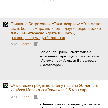
Гришин о Батракове и «Галатасарае»: «Это может
стать большим трамплином в другие европейские
лиги. Неинтересно играть в «Локо»,
распродающем футболистов»
Sports.ru
06:00
Александр Гришин высказался о
возможном переходе полузащитника
«Локомотива» Алексея Батракова в
«Галатасарай».
«Атлетико» продал половину прав на 20-летнего
хавбека Морсильо «Эльче» за 1,5 млн евро
Sports.ru
05:46
«Эльче» объявил о переходе хавбека