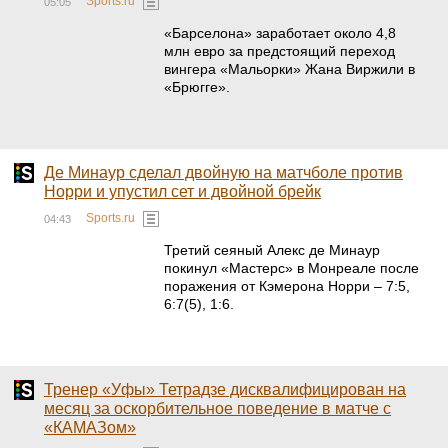
Sports.ru
05:05
«Барселона» заработает около 4,8
млн евро за предстоящий переход
вингера «Мальорки» Жана Виржили в
«Брюгге».
Де Минаур сделал двойную на матчболе против
Норри и упустил сет и двойной брейк
Sports.ru
04:43
Третий сеяный Алекс де Минаур
покинул «Мастерс» в Монреале после
поражения от Кэмерона Норри – 7:5,
6:7(5), 1:6.
Тренер «Уфы» Тетрадзе дисквалифицирован на
месяц за оскорбительное поведение в матче с
«КАМАЗом»