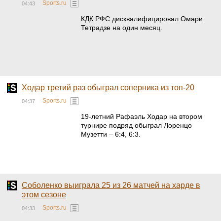
Sports.ru
04:43
КДК РФС дисквалифицировал Омари
Тетрадзе на один месяц.
Ходар третий раз обыграл соперника из топ-20
Sports.ru
04:37
19-летний Рафаэль Ходар на втором
турнире подряд обыграл Лоренцо
Музетти – 6:4, 6:3.
Соболенко выиграла 25 из 26 матчей на харде в
этом сезоне
Sports.ru
04:33