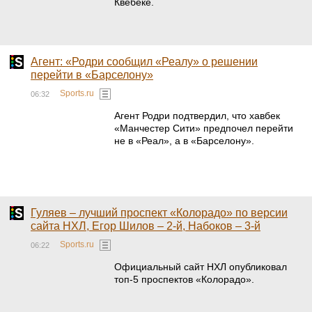
Квебеке.
Агент: «Родри сообщил «Реалу» о решении
перейти в «Барселону»
Sports.ru
06:32
Агент Родри подтвердил, что хавбек
«Манчестер Сити» предпочел перейти
не в «Реал», а в «Барселону».
Гуляев – лучший проспект «Колорадо» по версии
сайта НХЛ, Егор Шилов – 2-й, Набоков – 3-й
Sports.ru
06:22
Официальный сайт НХЛ опубликовал
топ-5 проспектов «Колорадо».