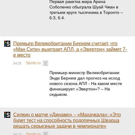
Первая ракетка мира Арина
Соболенко обыграла Шуай Чжан в
третьем круге тысячника в Торонто –
6:3, 6:4.
Премьер Великобритании Бернем считает, что
«Ман Сити» выиграет АПЛ, а «Эвертон» займет 7-
е место
Sports.ru
04:25
Премьер-министр Великобритании
Энди Бернем дал прогноз на исход
нового сезона АПЛ - На каком месте
финиширует «Эвертон»? – На
седьмом.
Силкин о матче «Динамо» – «Махачкала»: «Это
будет тест на способность подопечных Шварца
решать серьезные задачи в чемпионате»
Sports.ru
04:13