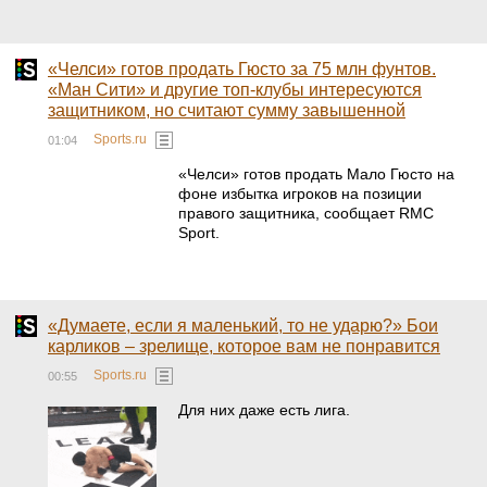
«Челси» готов продать Гюсто за 75 млн фунтов.
«Ман Сити» и другие топ-клубы интересуются
защитником, но считают сумму завышенной
Sports.ru
01:04
«Челси» готов продать Мало Гюсто на
фоне избытка игроков на позиции
правого защитника, сообщает RMC
Sport.
«Думаете, если я маленький, то не ударю?» Бои
карликов – зрелище, которое вам не понравится
Sports.ru
00:55
Для них даже есть лига.