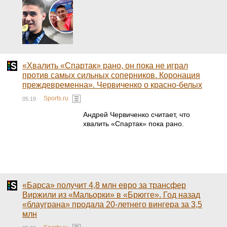
«Хвалить «Спартак» рано, он пока не играл
против самых сильных соперников. Коронация
преждевременна». Червиченко о красно-белых
Sports.ru
05:19
Андрей Червиченко считает, что
хвалить «Спартак» пока рано.
«Барса» получит 4,8 млн евро за трансфер
Виржили из «Мальорки» в «Брюгге». Год назад
«блауграна» продала 20-летнего вингера за 3,5
млн