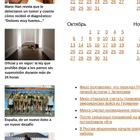
21
22
23
24
25
26
27
1
Mario Hart revela que le
28
29
30
31
2
detectaron un tumor y cuenta
cómo recibió el diagnóstico:
"Dolores muy fuertes..."
Октябрь
Но
1
2
3
4
5
6
7
8
9
10
11
12
13
14
15
16
17
18
19
1
20
21
22
23
24
25
26
1
27
28
29
30
31
2
Oficial y en vigor: la ley que
prohíbe dejar a los perros sin
supervisión durante más de
24 horas
Фицо подтвердил, что передал П
личной встрече с Зеленским
Мерц отказался считать тревожн
американских войск из Германии
Минск сделал неожиданное пред
После серьезных поражений на 
España, de un nuevo éxito a
потребовали уйти
un nuevo desafío
В России мошенники начали пре
наборы