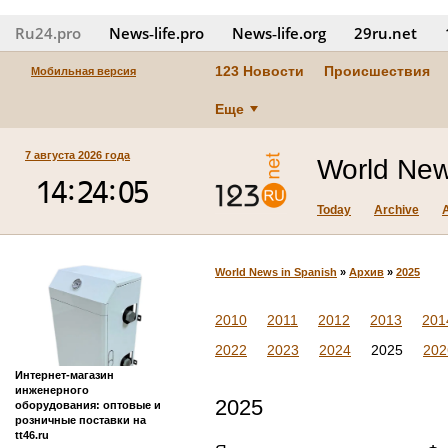
Ru24.pro
News‑life.pro
News‑life.org
29ru.net
123 Новости
Происшествия
Мобильная версия
Еще
7 августа 2026 года
World New
Today
Archive
World News in Spanish
»
Архив
»
2025
2010
2011
2012
2013
201
2022
2023
2024
2025
202
Интернет-магазин
инженерного
2025
оборудования: оптовые и
розничные поставки на
tt46.ru