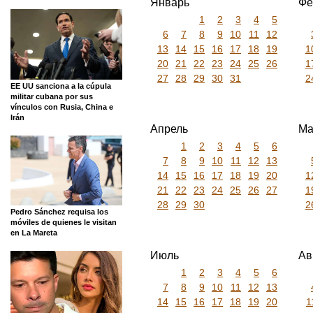
Январь
Фе
1
2
3
4
5
6
7
8
9
10
11
12
13
14
15
16
17
18
19
1
20
21
22
23
24
25
26
1
27
28
29
30
31
2
EE UU sanciona a la cúpula
militar cubana por sus
vínculos con Rusia, China e
Irán
Апрель
Ма
1
2
3
4
5
6
7
8
9
10
11
12
13
14
15
16
17
18
19
20
1
21
22
23
24
25
26
27
1
28
29
30
2
Pedro Sánchez requisa los
móviles de quienes le visitan
en La Mareta
Июль
Ав
1
2
3
4
5
6
7
8
9
10
11
12
13
14
15
16
17
18
19
20
1