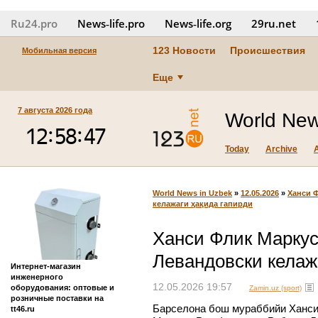
Ru24.pro
News‑life.pro
News‑life.org
29ru.net
123 Новости
Происшествия
Мобильная версия
Еще
7 августа 2026 года
World New
Today
Archive
World News in Uzbek
»
12.05.2026
»
Ханси 
келажаги ҳақида гапирди
Ханси Флик Марку
Левандовски келаж
Интернет-магазин
инженерного
12.05.2026 19:57
оборудования: оптовые и
Zamin.uz (sport)
розничные поставки на
Барселона бош мураббийи Ханси
tt46.ru