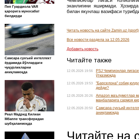
Чемпионлар лигаси ғолиблиг
эканлигини яширмади. Ҳозирд
Пеп Гуардиола VAR
билан якунлаш вазифаси турибд
қарорига муносабат
билдирди
Читать новость на сайте Zamin.uz (sport)
Все новости раздела за 12.05.2026
Добавить новость
Самсара сунъий интеллект
Читайте также
ёрдамида йўллардаги
чуқурликларни
PSJ Чемпионлар лигаси
12.05.2026 19:56
аниқламоқда
ўтказмоқда
"Барселона" собиқ юлду
12.05.2026 19:53
дейди?
Amazon маълумотлар ма
12.05.2026 20:26
манбаларига сармоя ки
Самсара сунъий интелл
12.05.2026 20:50
аниқламоқда
Реал Мадрид Килиан
Мбаппе трансферидан
шубҳаланмоқда
Читайте на 