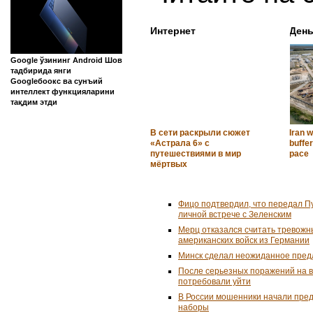
Интернет
День
Google ўзининг Android Шов
тадбирида янги
Googleбоокс ва сунъий
интеллект функцияларини
тақдим этди
В сети раскрыли сюжет
Iran w
«Астрала 6» с
buffe
путешествиями в мир
pace
мёртвых
Фицо подтвердил, что передал П
личной встрече с Зеленским
Мерц отказался считать тревожн
американских войск из Германии
Минск сделал неожиданное пред
После серьезных поражений на 
потребовали уйти
В России мошенники начали пре
наборы