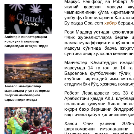
Маркус Рэшфорд ва Роберт Ле
якуний қарорни мавсум як
чемпионлигини қўлга киритганиг
ушбу футболчиларнинг Каталони
Бу ҳақда Goal.com
хабар
беради.
Реал Мадрид устидан қозонилган 
Флик журналистларга берган 
Anthropic инвесторларни
ноқонуний акциялар
жамоа муваффақиятига қўшган 
савдосидан огоҳлантирди
мавсум сўнггида барча жиҳат
сўнггина аниқ хулосага келиниши
Манчестер Юнайтеддан ижара
мавсумда 14 та гол ва 14 та
Барселона футболчини тўлиқ 
клубнинг иқтисодий имкониятл
етадими ёки йўқ, ҳозирча номаъл
Amazon маълумотлар
марказлари учун геотермал
Роберт Левандовски эса 38 ё
энергия манбаларига
Арабистони ҳамда АҚШ клублар
сармоя киритмоқда
полшалик ҳужумчи билан аввал
юқори баҳо беришини билдириб,
вақт ичида қабул қилинишини қай
Ханси Флик ўзининг 2028-
шартномасини имзолаганини