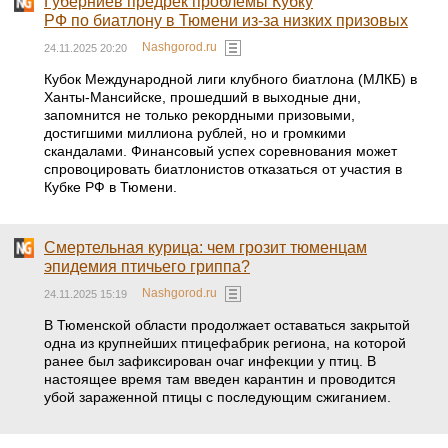
Губерниев предрёк проблемы Кубку
РФ по биатлону в Тюмени из-за низких призовых
Nashgorod.ru
24.11.2025 20:20
Кубок Международной лиги клубного биатлона (МЛКБ) в
Ханты-Мансийске, прошедший в выходные дни,
запомнится не только рекордными призовыми,
достигшими миллиона рублей, но и громкими
скандалами. Финансовый успех соревнования может
спровоцировать биатлонистов отказаться от участия в
Кубке РФ в Тюмени.
Смертельная курица: чем грозит тюменцам
эпидемия птичьего гриппа?
Nashgorod.ru
24.11.2025 15:19
В Тюменской области продолжает оставаться закрытой
одна из крупнейших птицефабрик региона, на которой
ранее был зафиксирован очаг инфекции у птиц. В
настоящее время там введен карантин и проводится
убой зараженной птицы с последующим сжиганием.