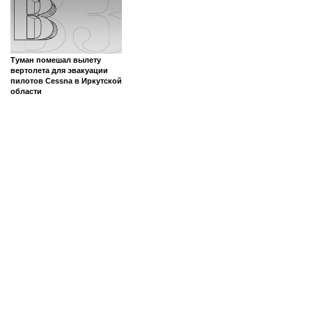
Туман помешал вылету
вертолета для эвакуации
пилотов Cessna в Иркутской
области