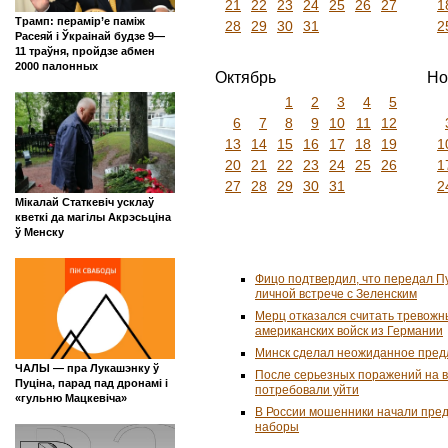
21
22
23
24
25
26
27
1
Трамп: перамір’е паміж
28
29
30
31
2
Расеяй і Ўкраінай будзе 9—
11 траўня, пройдзе абмен
2000 палонных
Октябрь
Но
1
2
3
4
5
6
7
8
9
10
11
12
13
14
15
16
17
18
19
1
20
21
22
23
24
25
26
1
27
28
29
30
31
2
Мікалай Статкевіч усклаў
кветкі да магілы Акрэсьціна
ў Менску
Фицо подтвердил, что передал П
личной встрече с Зеленским
Мерц отказался считать тревожн
американских войск из Германии
Минск сделал неожиданное пред
ЧАЛЫ — пра Лукашэнку ў
После серьезных поражений на 
Пуціна, парад пад дронамі і
потребовали уйти
«гульню Мацкевіча»
В России мошенники начали пре
наборы