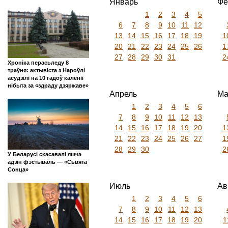
Январь
Фе
1
2
3
4
5
6
7
8
9
10
11
12
13
14
15
16
17
18
19
1
20
21
22
23
24
25
26
1
27
28
29
30
31
2
Хроніка перасьледу 8
траўня: актывіста з Нароўлі
асудзілі на 10 гадоў калёніі
нібыта за «здраду дзяржаве»
Апрель
Ма
1
2
3
4
5
6
7
8
9
10
11
12
13
14
15
16
17
18
19
20
1
21
22
23
24
25
26
27
1
28
29
30
2
У Беларусі скасавалі яшчэ
адзін фэстываль — «Сьвята
Сонца»
Июль
Ав
1
2
3
4
5
6
7
8
9
10
11
12
13
14
15
16
17
18
19
20
1