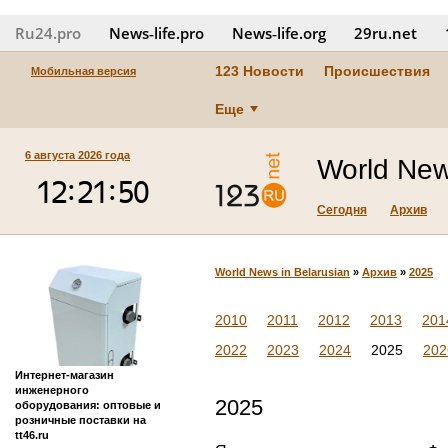
Ru24.pro
News‑life.pro
News‑life.org
29ru.net
123 Новости
Происшествия
Мобильная версия
Еще
6 августа 2026 года
World New
Сегодня
Архив
World News in Belarusian
»
Архив
»
2025
2010
2011
2012
2013
201
2022
2023
2024
2025
202
Интернет-магазин
инженерного
2025
оборудования: оптовые и
розничные поставки на
tt46.ru